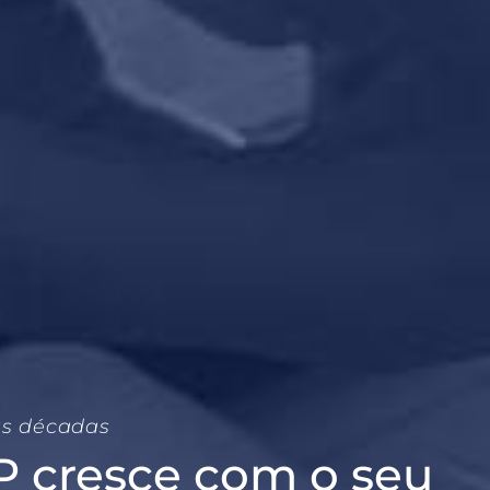
as décadas
RP cresce com o seu