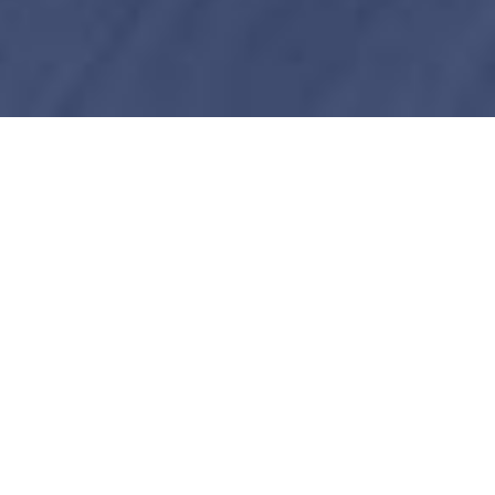
Use o seu computador portátil
para começar um grande negócio.
Descubra quantas empresas de
fortuna começaram com um
Macbook ou até mesmo com um
Tablet
Gestix Faturação e Gestão de Clientes